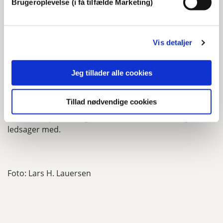
Brugeroplevelse (i få tilfælde Marketing)
Adressen er: Diakonissestiftelsen, Peter Bangsvej 5 B,
2000 Frederiksberg
Vis detaljer
Jeg tillader alle cookies
Arrangementet er gratis, men tilmelding er påkrævet
senest d. 24. november her.
Tillad nødvendige cookies
Der er 100 pladser og du er velkommen til at tage en
ledsager med.
Foto: Lars H. Lauersen