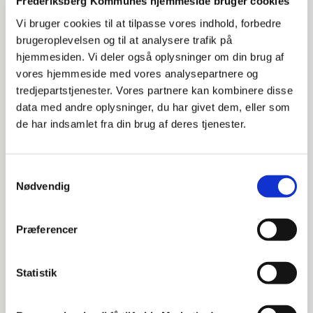
Frederiksberg Kommunes hjemmeside bruger cookies
historie.
Vi bruger cookies til at tilpasse vores indhold, forbedre
brugeroplevelsen og til at analysere trafik på
Gennem hans fortælling får publikum både mulighed
hjemmesiden. Vi deler også oplysninger om din brug af
for at grine og græde, samtidig med at de opdager
vores hjemmeside med vores analysepartnere og
styrken i at håndtere livets udfordringer.
tredjepartstjenester. Vores partnere kan kombinere disse
data med andre oplysninger, du har givet dem, eller som
de har indsamlet fra din brug af deres tjenester.
Foredraget holdes d. 2. december 2025.
Aftenens program:
Samtykkevalg
Nødvendig
16.30 Dørene åbner og der serveres kaffe, the og kage
17.00 Foredrag med Esben Dalgaard
Præferencer
18.30 Mulighed for at stille spørgsmål
Statistik
19.00 Tak for i aften