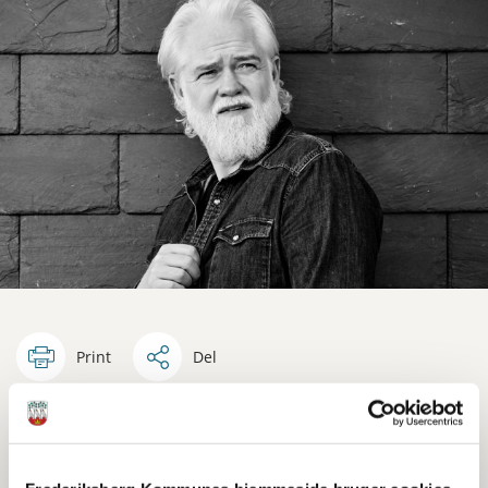
Print
Del
Esben Dalgaards livsbekræftende og hudløst ærlige
foredrag "Hej kræft - velkommen" tager udgangspunkt i
menneskers op- og nedture, specielt Esbens egen