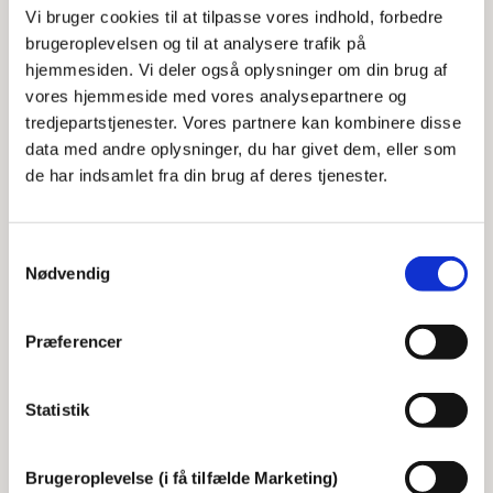
Vi bruger cookies til at tilpasse vores indhold, forbedre
brugeroplevelsen og til at analysere trafik på
hjemmesiden. Vi deler også oplysninger om din brug af
vores hjemmeside med vores analysepartnere og
tredjepartstjenester. Vores partnere kan kombinere disse
data med andre oplysninger, du har givet dem, eller som
de har indsamlet fra din brug af deres tjenester.
Samtykkevalg
Nødvendig
Motionsvejledning - Brobygning til
motionstilbud på Frederiksberg
Præferencer
Du kan få hjælp til, hvordan du kan få mere
bevægelse i hverdagen og komme ind i nye
Statistik
motionsfællesskaber.
Brugeroplevelse (i få tilfælde Marketing)