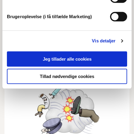
Sexologisk rådgivning
Brugeroplevelse (i få tilfælde Marketing)
Frederiksberg Sundhedscenter tilbyder
sexologisk rådgivning til dig, der er ramt af
Vis detaljer
sygdom og er en del af et rehabiliteringsforløb i
huset.
Jeg tillader alle cookies
Tillad nødvendige cookies