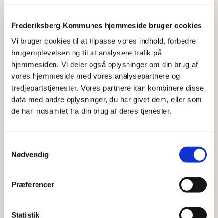
Individuel kostvejledning hos en
diætist, når du har kræft eller en
Frederiksberg Kommunes hjemmeside bruger cookies
kronisk sygdom
Vi bruger cookies til at tilpasse vores indhold, forbedre
Den rigtige kost har stor betydning for
brugeroplevelsen og til at analysere trafik på
behandlingen af din sygdom. I vejledningen
hjemmesiden. Vi deler også oplysninger om din brug af
tager den kliniske diætist udgangspunkt i din
vores hjemmeside med vores analysepartnere og
hverdag.
tredjepartstjenester. Vores partnere kan kombinere disse
data med andre oplysninger, du har givet dem, eller som
de har indsamlet fra din brug af deres tjenester.
Samtykkevalg
Nødvendig
Præferencer
Statistik