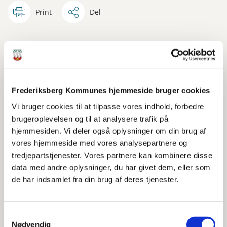
Print
Del
Sundhedsloven
Frederiksberg kommune har ifølge Sundhedsloven §
140 ansvar for at tilbyde genoptræning til borgere, der
har modtaget en genoptræningsplan efter udskrivning
Frederiksberg Kommunes hjemmeside bruger cookies
fra sygehuset.
Vi bruger cookies til at tilpasse vores indhold, forbedre
brugeroplevelsen og til at analysere trafik på
På baggrund af det genoptræningsbehov, som er
hjemmesiden. Vi deler også oplysninger om din brug af
beskrevet i genoptræningsplanen, tilbydes almen
vores hjemmeside med vores analysepartnere og
genoptræning på basalt eller avanceret niveau.
tredjepartstjenester. Vores partnere kan kombinere disse
Serviceloven
data med andre oplysninger, du har givet dem, eller som
de har indsamlet fra din brug af deres tjenester.
Frederiksberg kommune har ifølge Serviceloven ansvar
for at tilbyde genoptræning til afhjælpning af fysisk
funktionsnedsættelse forårsaget af sygdom, der ikke
Samtykkevalg
behandles i tilknytning til sygehusindlæggelse (§ 86.1)
Nødvendig