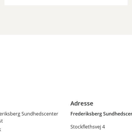
Adresse
ederiksberg Sundhedscenter
Frederiksberg Sundhedsce
st
Stockflethsvej 4
k