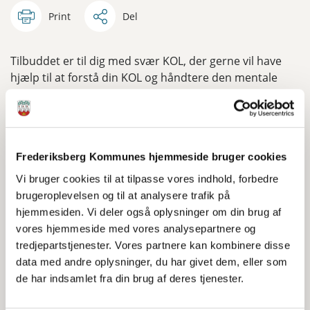
Print
Del
Tilbuddet er til dig med svær KOL, der gerne vil have
hjælp til at forstå din KOL og håndtere den mentale
belastning, der kan følge med at leve med en
lungesygdom.
Sådan foregår telemedicinsk
hjemmemonitorering
Frederiksberg Kommunes hjemmeside bruger cookies
Du måler din iltmætning, puls og vægt og besvarer
Vi bruger cookies til at tilpasse vores indhold, forbedre
spørgsmål om symptomer. Du kan selv følge
brugeroplevelsen og til at analysere trafik på
målingerne, men de bliver også gennemgået ugentligt
hjemmesiden. Vi deler også oplysninger om din brug af
af en kommunal KOL-sygeplejerske.
vores hjemmeside med vores analysepartnere og
tredjepartstjenester. Vores partnere kan kombinere disse
Den kommunale KOL-sygeplejerske kontakter dig, hvis
data med andre oplysninger, du har givet dem, eller som
målingerne afviger fra det aftalte, og du har også selv
de har indsamlet fra din brug af deres tjenester.
mulighed for at kontakte KOL-sygeplejersken, hvis du